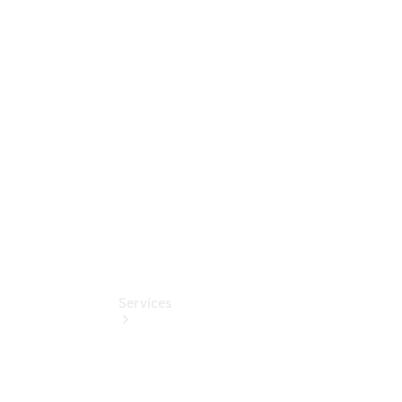
finden
Beratung
vereinbaren
Servicetermin
vereinbaren
Services