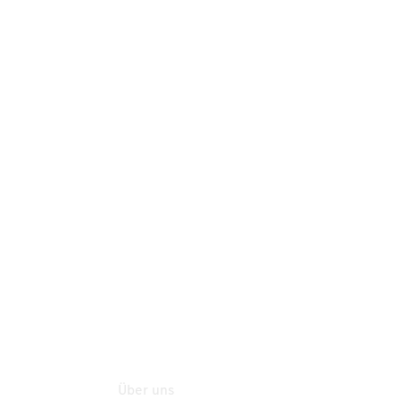
Online-
Terminbuchung
Pannen- &
Schadenhilfe
Service für
Reisemobile
Teile &
Zubehör
Rückrufe &
Umrüstungen
Über uns