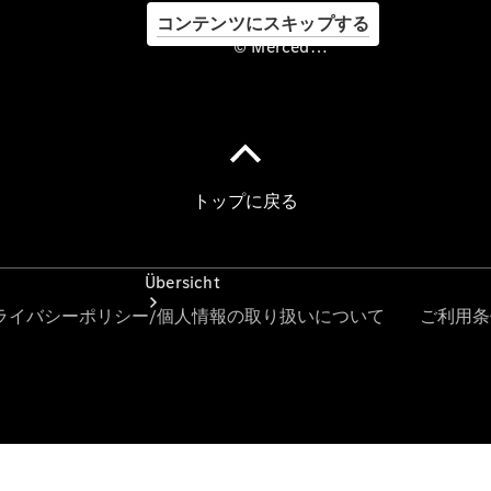
コンテンツにスキップする
© Mercedes-Benz Japan. , Yanase & Co., Ltd.
©
Mercedes-
Benz Japan.
, Yanase &
Co., Ltd.
Übersicht
Startseite
Ansprechpartner